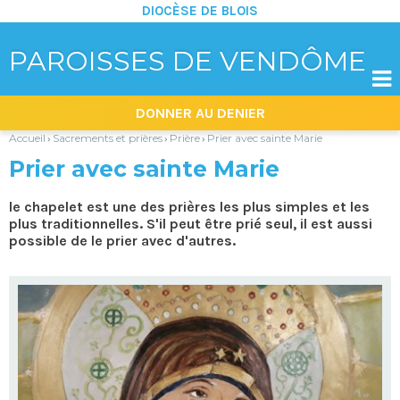
DIOCÈSE DE BLOIS
PAROISSES DE VENDÔME

Aller
Outils
DONNER AU DENIER
au
personnels
contenu.
|
Accueil
Sacrements et prières
Prière
Prier avec sainte Marie
›
›
›
Aller
à
Prier avec sainte Marie
la
navigation
le chapelet est une des prières les plus simples et les
plus traditionnelles. S'il peut être prié seul, il est aussi
possible de le prier avec d'autres.