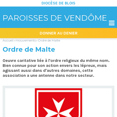
DIOCÈSE DE BLOIS
PAROISSES DE VENDÔME

Aller
Outils
DONNER AU DENIER
au
personnels
contenu.
|
Accueil
mouvements
Ordre de Malte
›
›
Aller
à
Ordre de Malte
la
navigation
Oeuvre caritative liée à l'ordre religieux du même nom.
Bien connue pour son action envers les lépreux, mais
agissant aussi dans d'autres domaines, cette
association a une antenne dans notre secteur.