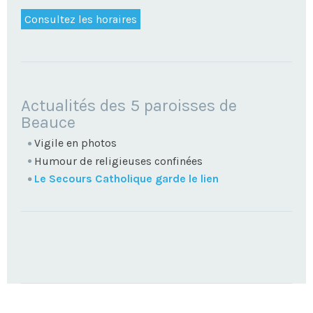
Consultez les horaires
NAVIGATION
Actualités des 5 paroisses de
Beauce
Vigile en photos
Humour de religieuses confinées
Le Secours Catholique garde le lien
TROUVEZ