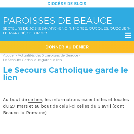
DIOCÈSE DE BLOIS
PAROISSES DE BEAUCE
SECTEURS DE JOSNES-MARCHENOIR, MORÉE, OUCQUES, OUZOUER-
LE-MARCHÉ, SELOMMES

Aller
Outils
DONNER AU DENIER
au
personnels
contenu.
|
Accueil
Actualités des 5 paroisses de Beauce
›
›
Aller
Le Secours Catholique garde le lien
à
la
Le Secours Catholique garde le
navigation
lien
Au bout de
ce lien
, les informations essentielles et locales
du 27 mars et au bout de
celui-ci
celles du 3 avril (dont
Beauce-la-Romaine)