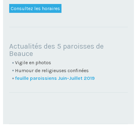
Consultez les horaires
NAVIGATION
Actualités des 5 paroisses de
Beauce
Vigile en photos
Humour de religieuses confinées
feuille paroissiens Juin-Juillet 2019
TROUVEZ