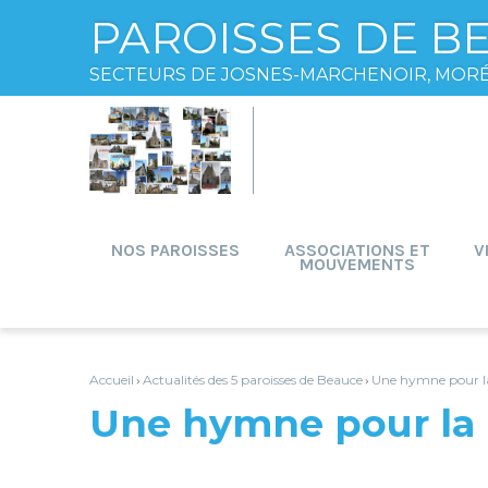
PAROISSES DE B
SECTEURS DE JOSNES-MARCHENOIR, MOR
Aller
Outils
au
personnels
contenu.
|
Aller
à
la
navigation
NOS PAROISSES
ASSOCIATIONS ET
V
MOUVEMENTS
Accueil
Actualités des 5 paroisses de Beauce
Une hymne pour l
›
›
Une hymne pour la 