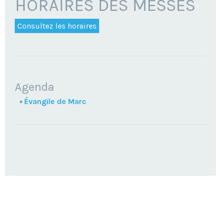
HORAIRES DES MESSES
Consultez les horaires
NAVIGATION
Agenda
Évangile de Marc
TROUVEZ
VOTRE
PAROISSE