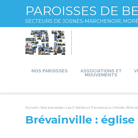
PAROISSES DE B
SECTEURS DE JOSNES-MARCHENOIR, MOR
Aller
Outils
au
personnels
contenu.
|
Aller
à
la
navigation
NOS PAROISSES
ASSOCIATIONS ET
V
MOUVEMENTS
Accueil
Nos paroisses
Les 5 Secteurs Paroissiaux
Morée
Brévai
›
›
›
›
Brévainville : églis