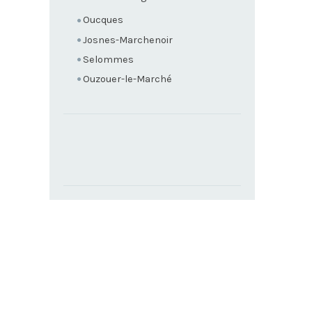
Oucques
Josnes-Marchenoir
Selommes
Ouzouer-le-Marché
TROUVEZ
VOTRE
PAROISSE