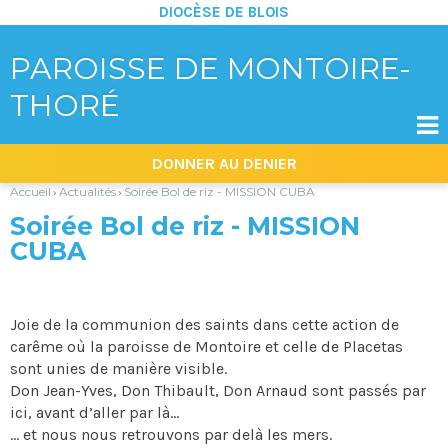
DIOCÈSE DE BLOIS
PAROISSE DE MONTOIRE-
THORÉ

Aller
Outils
DONNER AU DENIER
au
personnels
contenu.
|
Accueil
Actualités
Soirée Bol de riz - MISSION CUBA
›
›
Aller
à
Soirée Bol de riz - MISSION
la
navigation
CUBA
Joie de la communion des saints dans cette action de
carême où la paroisse de Montoire et celle de Placetas
sont unies de manière visible.
Don Jean-Yves, Don Thibault, Don Arnaud sont passés par
ici, avant d’aller par là...
... et nous nous retrouvons par delà les mers.