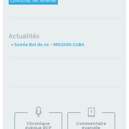
Consultez les horaires
NAVIGATION
Actualités
Soirée Bol de riz - MISSION CUBA
TROUVEZ
VOTRE
PAROISSE
Chronique
Commentaire
évêque RCF
évangile