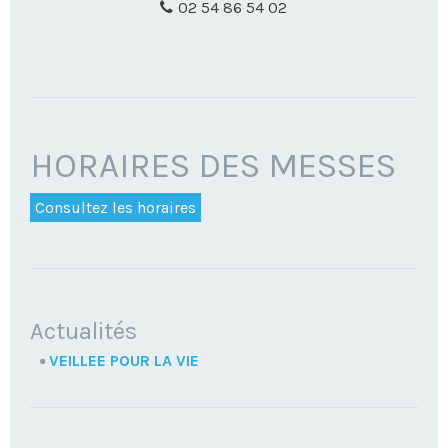
02 54 86 54 02
HORAIRES DES MESSES
Consultez les horaires
NAVIGATION
Actualités
VEILLEE POUR LA VIE