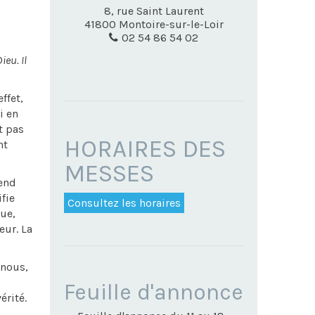
8, rue Saint Laurent
41800
Montoire-sur-le-Loir
02 54 86 54 02
ieu. Il
ffet,
i en
t pas
HORAIRES DES
nt
MESSES
rend
fie
Consultez les horaires
ue,
eur. La
 nous,
NAVIGATION
Feuille d'annonce
érité.