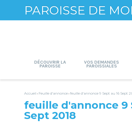
PAROISSE DE MO
Aller
Outils
au
personnels
contenu.
|
Aller
à
la
navigation
DÉCOUVRIR LA
VOS DEMANDES
PAROISSE
PAROISSIALES
Accueil
Feuille d'annonce
feuille d'annonce 9 Sept au 16 Sept 2
›
›
feuille d'annonce 9 
Sept 2018