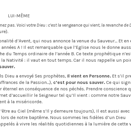
LUI-MÊME
 pas. Voici votre Dieu : c’est la vengeance qui vient, la revanche de D
ure).
té d’Avent, qui nous annonce la venue du Sauveur... Et en e
années A ! Il est remarquable que l’Eglise nous le donne auss
e du Temps ordinaire de l’année B. Ce texte prophétique n’es
 la Nativité : il vaut en tout temps. Car il nous rappelle un poi
sauver.
 Dieu a envoyé Ses prophètes,
Il vient en Personne.
Et s’il p
uffrances de la Passion…),
c’est pour nous sauver.
Ce qui signi
r éternel en conséquence de nos péchés. Prendre conscience q
d’accueillir le Seigneur tel qu’Il vient : comme notre Sauv
nt à la miséricorde.
re au Ciel (même s’Il y demeure toujours), Il est aussi avec
s lors de notre baptême. Nous sommes les fidèles d’un Dieu
lés à vivre les réalités quotidiennes à la lumière de cette v