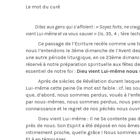
Le mot du curé
Dites aux gens qui s’affolent : « Soyez forts, ne craignez
vient Lui-même et va vous sauver »
(Is. 35, 4 ; 1ère lect
Ce passage de l’Ecriture recèle comme une tonali
nous l’entendons le 3ème dimanche de l’Avent des 
une autre période liturgique, en ce 23ème dimanch
réservé à notre préparation spirituelle aux fêtes de
essentiel de notre foi :
Dieu vient Lui-même nous 
Après de siècles de Révélation durant lesquels
Lui-même cette peine (le mot est faible : cf. les so
que, d’abord, nous sommes perdus, voués à l’enfe
par nous-mêmes, nous sommes perdus, nous permet 
connaissance et le regret de nos péchés nous ouvre
Dieu vient Lui-même : Il ne Se contente pas d’êt
près de nous. Son Esprit a été déposé en nos âme
intimement proche, quelle grâce ! Nous sommes appe
Et à en témoigner.