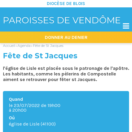
DIOCÈSE DE BLOIS
PAROISSES DE VENDÔME

Aller
Outils
DONNER AU DENIER
au
personnels
contenu.
|
Accueil
Agenda
Fête de St Jacques
›
›
Aller
à
Fête de St Jacques
la
navigation
l'église de Lisle est placée sous le patronage de l'apôtre.
Les habitants, comme les pèlerins de Compostelle
aiment se retrouver pour fêter st Jacques.
Quand
le 23/07/2022
de 19h00
à 20h00
Où
église de Lisle (41100)