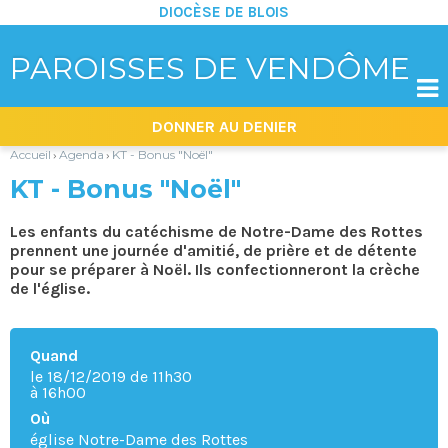
DIOCÈSE DE BLOIS
PAROISSES DE VENDÔME

Aller
Outils
DONNER AU DENIER
au
personnels
contenu.
|
Accueil
Agenda
KT - Bonus "Noël"
›
›
Aller
à
KT - Bonus "Noël"
la
navigation
Les enfants du catéchisme de Notre-Dame des Rottes
prennent une journée d'amitié, de prière et de détente
pour se préparer à Noël. Ils confectionneront la crèche
de l'église.
Quand
le 18/12/2019
de 11h30
à 16h00
Où
église Notre-Dame des Rottes