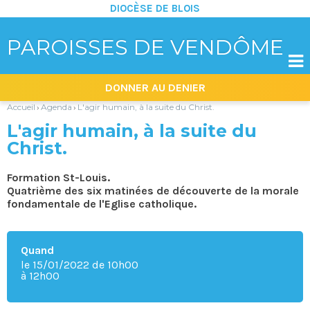
DIOCÈSE DE BLOIS
PAROISSES DE VENDÔME

Aller
Outils
DONNER AU DENIER
au
personnels
contenu.
|
Accueil
Agenda
L'agir humain, à la suite du Christ.
›
›
Aller
à
L'agir humain, à la suite du
la
navigation
Christ.
Formation St-Louis.
Quatrième des six matinées de découverte de la morale
fondamentale de l'Eglise catholique.
Quand
le 15/01/2022
de 10h00
à 12h00