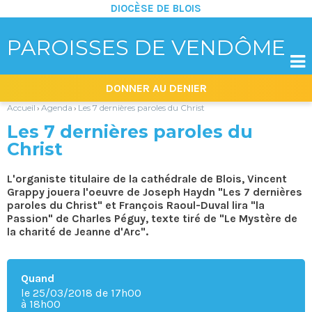
DIOCÈSE DE BLOIS
PAROISSES DE VENDÔME

Aller
Outils
DONNER AU DENIER
au
personnels
contenu.
|
Accueil
Agenda
Les 7 dernières paroles du Christ
›
›
Aller
à
Les 7 dernières paroles du
la
navigation
Christ
L'organiste titulaire de la cathédrale de Blois, Vincent
Grappy jouera l'oeuvre de Joseph Haydn "Les 7 dernières
paroles du Christ" et François Raoul-Duval lira "la
Passion" de Charles Péguy, texte tiré de "Le Mystère de
la charité de Jeanne d'Arc".
Quand
le 25/03/2018
de 17h00
à 18h00