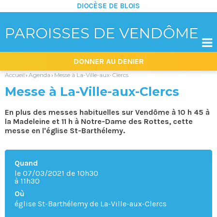
DIOCÈSE DE BLOIS
PAROISSES DE VENDÔME

Aller
Outils
DONNER AU DENIER
au
personnels
contenu.
|
Accueil
Agenda
Messe à La-Ville-aux-Clercs
›
›
Aller
à
Messe à La-Ville-aux-Clercs
la
navigation
En plus des messes habituelles sur Vendôme à 10 h 45 à
la Madeleine et 11 h à Notre-Dame des Rottes, cette
messe en l'église St-Barthélemy.
Quand
le 07/03/2021
de 10h30
à 11h30
Où
église St-Barthélemy de La-Ville-aux-Clercs