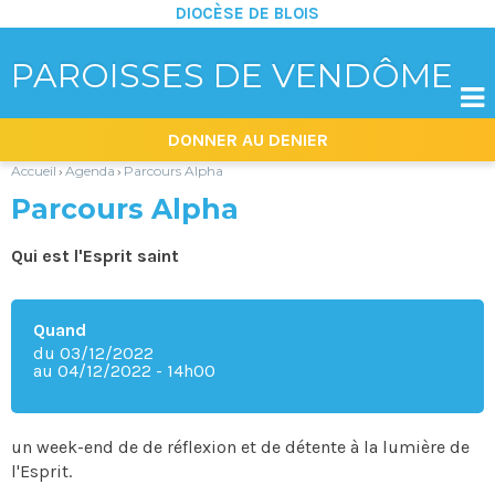
DIOCÈSE DE BLOIS
PAROISSES DE VENDÔME

Aller
Outils
DONNER AU DENIER
au
personnels
contenu.
|
Accueil
Agenda
Parcours Alpha
›
›
Aller
à
Parcours Alpha
la
navigation
Qui est l'Esprit saint
Quand
du 03/12/2022
au 04/12/2022
- 14h00
un week-end de de réflexion et de détente à la lumière de
l'Esprit.