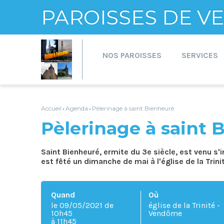
PAROISSES DE 
Aller
Outils
au
personnels
contenu.
NOS PAROISSES
SERVICES
|
Aller
à
la
navigation
Accueil
Agenda
Pèlerinage à saint Bienheuré
›
›
Pèlerinage à saint 
Saint Bienheuré, ermite du 3e siècle, est venu s'
est fêté un dimanche de mai à l'église de la Trini
Quand
Où
le 09/05/2021
de
église de la Trinité -
10h45
Vendôme
à 11h45