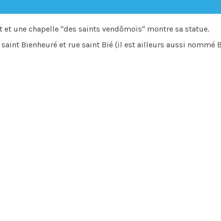
int et une chapelle "des saints vendômois" montre sa statue.
int Bienheuré et rue saint Bié (il est ailleurs aussi nommé B