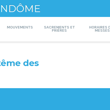
VENDÔME
MOUVEMENTS
SACREMENTS ET
HORAIRES 
PRIÈRES
MESSES
tême des