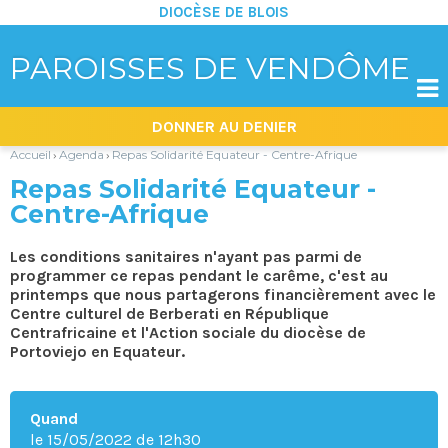
DIOCÈSE DE BLOIS
PAROISSES DE VENDÔME

Aller
Outils
DONNER AU DENIER
au
personnels
contenu.
|
Accueil
Agenda
Repas Solidarité Equateur - Centre-Afrique
›
›
Aller
à
Repas Solidarité Equateur -
la
navigation
Centre-Afrique
Les conditions sanitaires n'ayant pas parmi de
programmer ce repas pendant le carême, c'est au
printemps que nous partagerons financièrement avec le
Centre culturel de Berberati en République
Centrafricaine et l'Action sociale du diocèse de
Portoviejo en Equateur.
Quand
le 15/05/2022
de 12h30