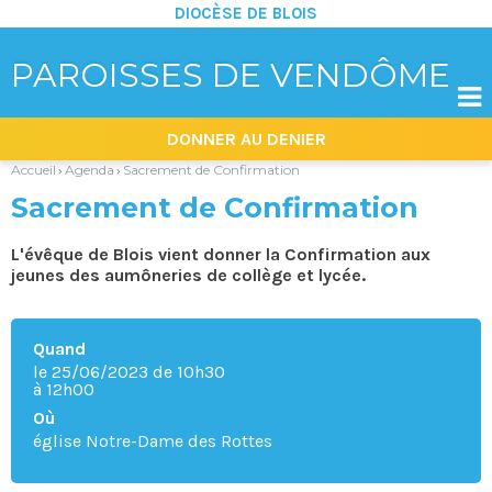
DIOCÈSE DE BLOIS
PAROISSES DE VENDÔME

Aller
Outils
DONNER AU DENIER
au
personnels
contenu.
|
Accueil
Agenda
Sacrement de Confirmation
›
›
Aller
à
Sacrement de Confirmation
la
navigation
L'évêque de Blois vient donner la Confirmation aux
jeunes des aumôneries de collège et lycée.
Quand
le 25/06/2023
de 10h30
à 12h00
Où
église Notre-Dame des Rottes