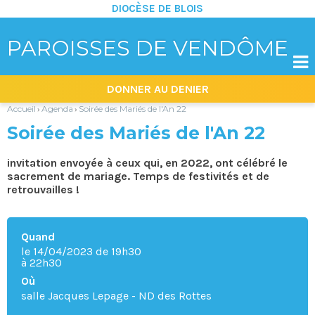
DIOCÈSE DE BLOIS
PAROISSES DE VENDÔME

Aller
Outils
DONNER AU DENIER
au
personnels
contenu.
|
Accueil
Agenda
Soirée des Mariés de l'An 22
›
›
Aller
à
Soirée des Mariés de l'An 22
la
navigation
invitation envoyée à ceux qui, en 2022, ont célébré le
sacrement de mariage. Temps de festivités et de
retrouvailles !
Quand
le 14/04/2023
de 19h30
à 22h30
Où
salle Jacques Lepage - ND des Rottes