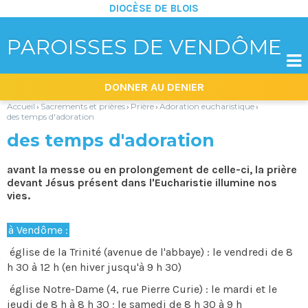
DIOCÈSE DE BLOIS
PAROISSES DE VENDÔME

Aller
Outils
DONNER AU DENIER
au
personnels
contenu.
|
Accueil
Sacrements et prières
Prière
Adoration eucharistique
›
›
›
›
Aller
des temps d'adoration
à
la
des temps d'adoration
navigation
avant la messe ou en prolongement de celle-ci, la prière
devant Jésus présent dans l'Eucharistie illumine nos
vies.
à Vendôme :
église de la Trinité (avenue de l'abbaye) : le vendredi de 8
h 30 à 12 h (en hiver jusqu'à 9 h 30)
église Notre-Dame (4, rue Pierre Curie) : le mardi et le
jeudi de 8 h à 8 h 30 ; le samedi de 8 h 30 à 9 h