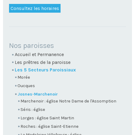
Consultez les horaires
NAVIGATION
Nos paroisses
Accueil et Permanence
Les prêtres de la paroisse
Les 5 Secteurs Paroissiaux
Morée
Oucques
Josnes-Marchenoir
Marchenoir : église Notre Dame de l'Assomption
Séris : église
Lorges : église Saint Martin
Roches : église Saint-Etienne
La Madeleine Villefrouin : église