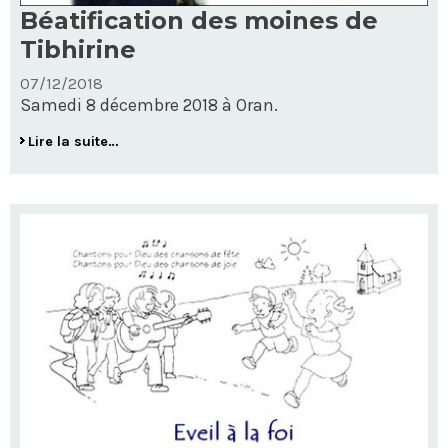
Béatification des moines de
Tibhirine
07/12/2018
Samedi 8 décembre 2018 à Oran.
Béatification
Lire la suite…
des
moines
de
Tibhirine
-