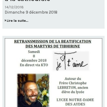
14/12/2018
Dimanche 9 décembre 2018
Chapelle
Lire la suite…
Christophe
Lebreton
à
la
cathédrale
-