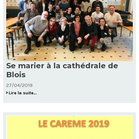
Se marier à la cathédrale de
Blois
27/04/2019
Se
Lire la suite…
marier
à
la
cathédrale
de
Blois
-