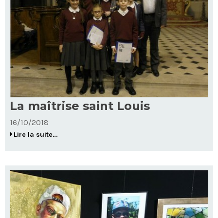
La maîtrise saint Louis
16/10/2018
La
Lire la suite…
maîtrise
saint
Louis
-