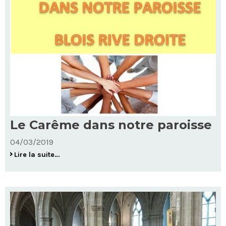
Le Carême dans notre paroisse
04/03/2019
Le
Lire la suite…
Carême
dans
notre
paroisse
-