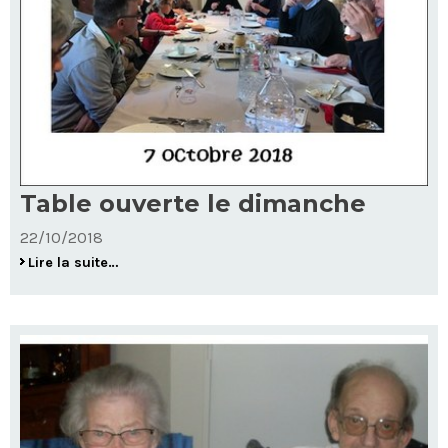
Table ouverte le dimanche
22/10/2018
Table
Lire la suite…
ouverte
le
dimanche
-