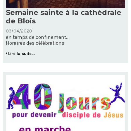
Semaine sainte à la cathédrale
de Blois
03/04/2020
en temps de confinement...
Horaires des célébrations
Semaine
Lire la suite…
sainte
à
la
cathédrale
de
Blois
-