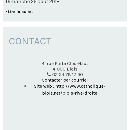
Dimanche 26 août 2018
Départ
Lire la suite…
du
Père
Blaise
-
CONTACT
4, rue Porte Clos-Haut
41000
Blois
02 54 78 17 90
Contacter par courriel
Site web : http://www.catholique-
blois.net/blois-rive-droite