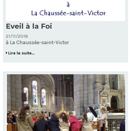
Eveil à la Foi
21/11/2018
à La Chaussée-saint-Victor
Eveil
Lire la suite…
à
la
Foi
-