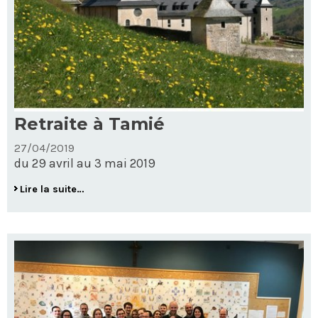
Retraite à Tamié
27/04/2019
du 29 avril au 3 mai 2019
Retraite
Lire la suite…
à
Tamié
-