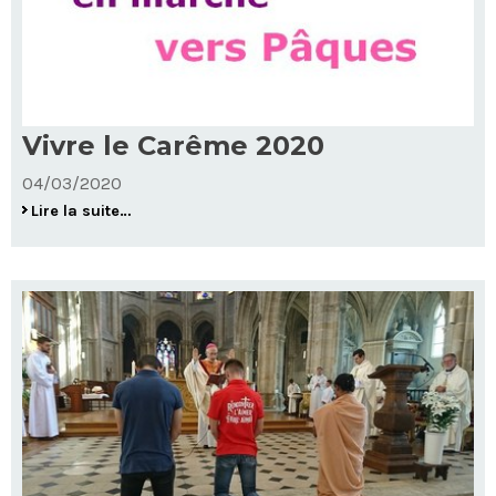
Vivre le Carême 2020
04/03/2020
Vivre
Lire la suite…
le
Carême
2020
-