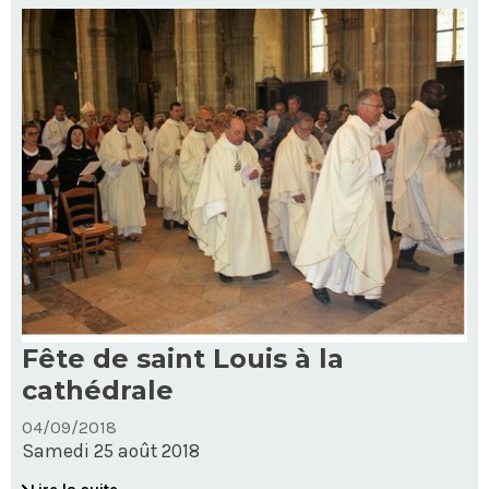
14
octobre
2018
-
Fête de saint Louis à la
cathédrale
04/09/2018
Samedi 25 août 2018
Fête