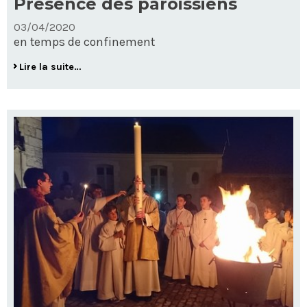
Présence des paroissiens
03/04/2020
en temps de confinement
Présence
Lire la suite…
des
paroissiens
-