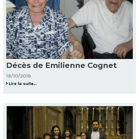
Décès de Emilienne Cognet
19/10/2018
Décès
Lire la suite…
de
Emilienne
Cognet
-