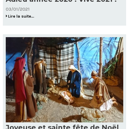
03/01/2021
Adieu
Lire la suite…
année
2020
!
Vive
2021
!
-
Joyeuse et sainte fête de Noël