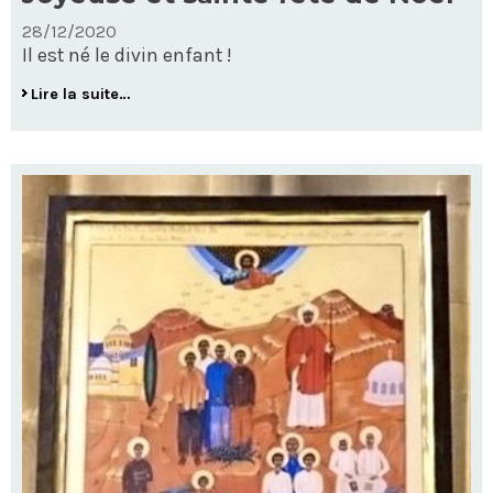
28/12/2020
Il est né le divin enfant !
Joyeuse
Lire la suite…
et
sainte
fête
de
Noël
-