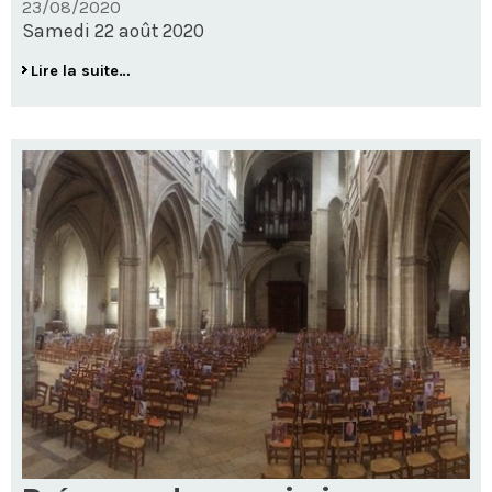
23/08/2020
Samedi 22 août 2020
Messe
Lire la suite…
de
saint-
Louis,
patron
du
diocèse
-