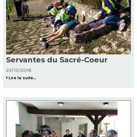
Servantes du Sacré-Coeur
23/10/2018
Servantes
Lire la suite…
du
Sacré-
Coeur
-