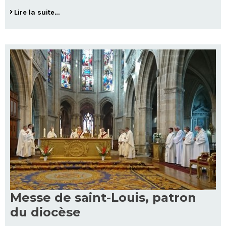
Messe
Lire la suite…
de
la
Toussaint
-
Dimanche
1er
novembre
2020
-
Messe de saint-Louis, patron
du diocèse