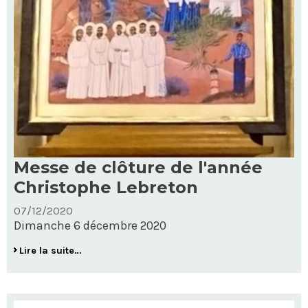
Messe de clôture de l'année
Christophe Lebreton
07/12/2020
Dimanche 6 décembre 2020
Messe
Lire la suite…
de
clôture
de
l'année
Christophe