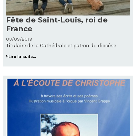
Fête de Saint-Louis, roi de
France
03/09/2019
Titulaire de la Cathédrale et patron du diocèse
Fête
Lire la suite…
de
Saint-
Louis,
roi
de
France
-