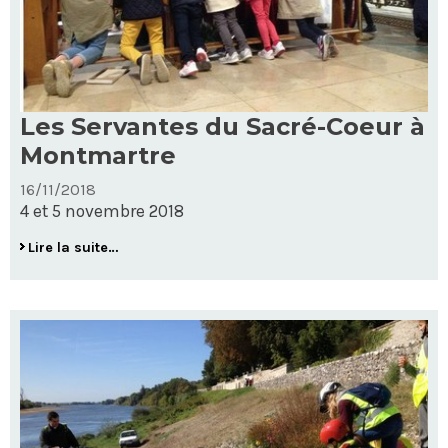
Les Servantes du Sacré-Coeur à
Montmartre
16/11/2018
4 et 5 novembre 2018
Les
Lire la suite…
Servantes
du
Sacré-
Coeur
à
Montmartre
-