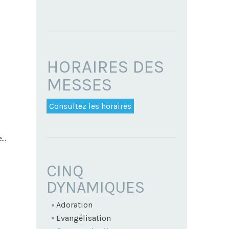
HORAIRES DES
MESSES
Consultez les horaires
e…
NAVIGATION
CINQ
DYNAMIQUES
Adoration
Evangélisation