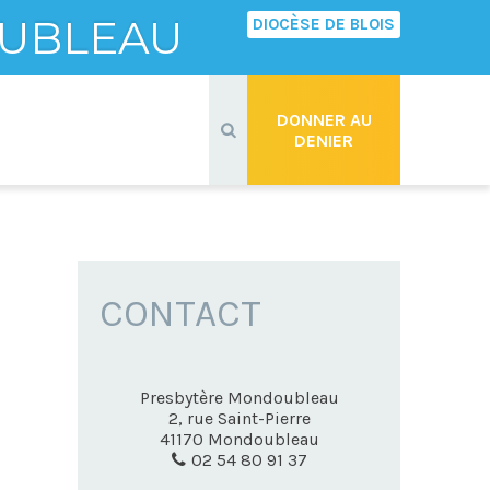
UBLEAU
DIOCÈSE DE BLOIS
Recherche
avancée…
DONNER AU
DENIER
CONTACT
Presbytère Mondoubleau
2, rue Saint-Pierre
41170
Mondoubleau
02 54 80 91 37