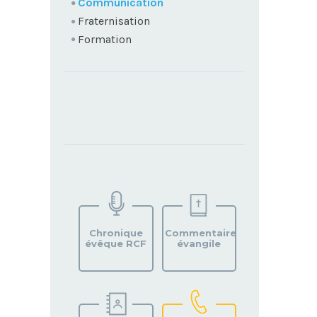
Communication
Fraternisation
Formation
TROUVEZ
VOTRE
PAROISSE
Chronique
Commentaire
évêque RCF
évangile