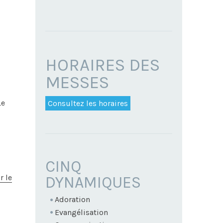
HORAIRES DES
MESSES
Le
Consultez les horaires
NAVIGATION
CINQ
r le
DYNAMIQUES
Adoration
Evangélisation