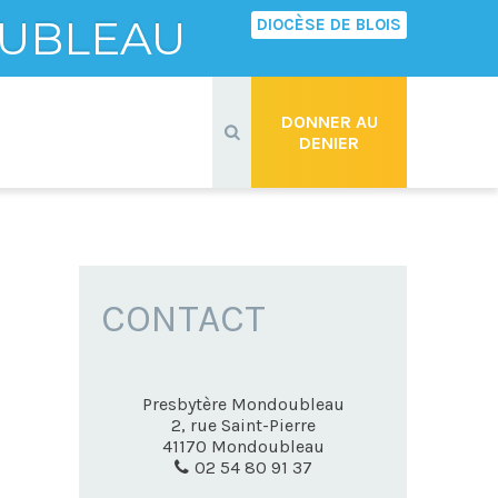
UBLEAU
DIOCÈSE DE BLOIS
Recherche
avancée…
DONNER AU
DENIER
CONTACT
Presbytère Mondoubleau
2, rue Saint-Pierre
41170
Mondoubleau
02 54 80 91 37