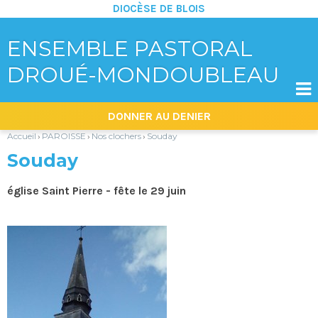
DIOCÈSE DE BLOIS
ENSEMBLE PASTORAL
DROUÉ-MONDOUBLEAU

Aller
Outils
DONNER AU DENIER
au
personnels
contenu.
|
Accueil
PAROISSE
Nos clochers
Souday
›
›
›
Aller
à
Souday
la
navigation
église Saint Pierre - fête le 29 juin