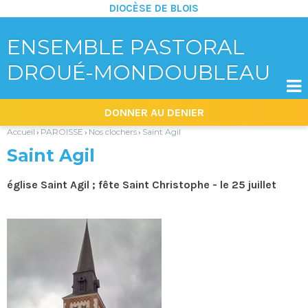
DIOCÈSE DE BLOIS
ENSEMBLE PASTORAL
DROUÉ-MONDOUBLEAU

Aller
Outils
DONNER AU DENIER
au
personnels
contenu.
|
Accueil
PAROISSE
Nos clochers
Saint Agil
›
›
›
Aller
à
Saint Agil
la
navigation
église Saint Agil ; fête Saint Christophe - le 25 juillet