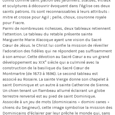
connu comme saint patron des jardiniers. Statues, vitraux
et sculptures à découvrir évoquent dans l'église ces deux
saints patrons. Ils sont reconnaissables à leurs attributs :
mitre et crosse pour Agil ; pelle, choux, couronne royale
pour Fiacre.
Parmi de nombreuses richesses, deux tableaux retiennent
l'attention. Le tableau du retable présente sainte
Marguerite Marie Alacoque ayant une vision du Sacré
Cœur de Jésus. le Christ lui confie la mission de réveiller
l'adoration des fidèles qui ne répondent pas suffisamment
à son amour. Cette dévotion au Sacré Cœur a eu un grand
développement au XIX° siècle qui a culminé avec la
construction de la basilique du Sacré Cœur de
Montmartre (de 1873 à 1896). Le second tableau est
associé au Rosaire. La sainte Vierge donne son chapelet à
saint Dominique et un autre à sainte Catherine de Sienne.
Un chien tenant un flambeau allumé éclairant un globe
terrestre renversé est au pied de saint Dominique.
Associée à un jeu de mots (dominicains = domini canes =
chiens du Seigneur), cette image symbolise la mission des
Dominicains d'éclairer par leur prêche le monde qui, sans