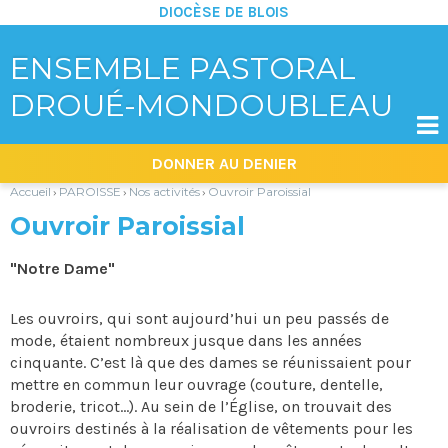
DIOCÈSE DE BLOIS
ENSEMBLE PASTORAL
DROUÉ-MONDOUBLEAU

Aller
Outils
DONNER AU DENIER
au
personnels
contenu.
|
Accueil
PAROISSE
Nos activités
Ouvroir Paroissial
›
›
›
Aller
à
Ouvroir Paroissial
la
navigation
"Notre Dame"
Les ouvroirs, qui sont aujourd’hui un peu passés de
mode, étaient nombreux jusque dans les années
cinquante. C’est là que des dames se réunissaient pour
mettre en commun leur ouvrage (couture, dentelle,
broderie, tricot…). Au sein de l’Église, on trouvait des
ouvroirs destinés à la réalisation de vêtements pour les