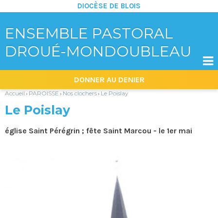
DIOCÈSE DE BLOIS
ENSEMBLE PASTORAL
DROUÉ-MONDOUBLEAU

Aller
Outils
DONNER AU DENIER
au
personnels
contenu.
|
Accueil
PAROISSE
Nos clochers
Le Poislay
›
›
›
Aller
à
Le Poislay
la
navigation
église Saint Pérégrin ; fête Saint Marcou - le 1er mai