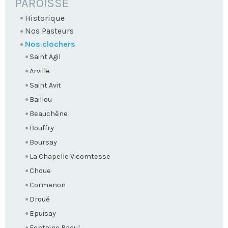
NAVIGATION
PAROISSE
Historique
Nos Pasteurs
Nos clochers
Saint Agil
Arville
Saint Avit
Baillou
Beauchêne
Bouffry
Boursay
La Chapelle Vicomtesse
Choue
Cormenon
Droué
Epuisay
Fontaine Raoul