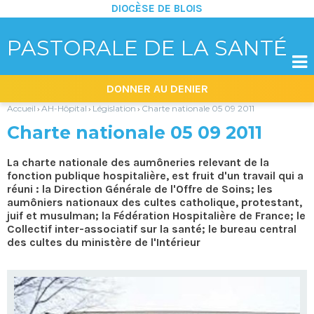
DIOCÈSE DE BLOIS
PASTORALE DE LA SANTÉ

Aller
Outils
DONNER AU DENIER
au
personnels
contenu.
|
Accueil
AH-Hôpital
Législation
Charte nationale 05 09 2011
›
›
›
Aller
à
Charte nationale 05 09 2011
la
navigation
La charte nationale des aumôneries relevant de la
fonction publique hospitalière, est fruit d'un travail qui a
réuni : la Direction Générale de l'Offre de Soins; les
aumôniers nationaux des cultes catholique, protestant,
juif et musulman; la Fédération Hospitalière de France; le
Collectif inter-associatif sur la santé; le bureau central
des cultes du ministère de l'Intérieur