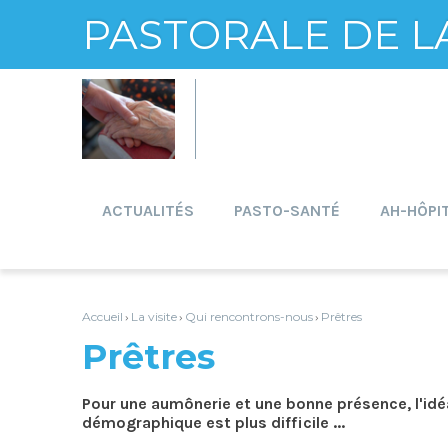
PASTORALE DE L
Aller
Outils
au
personnels
contenu.
|
Aller
à
la
navigation
ACTUALITÉS
PASTO-SANTÉ
AH-HÔPI
Accueil
La visite
Qui rencontrons-nous
Prêtres
›
›
›
Prêtres
Pour une aumônerie et une bonne présence, l'idéal 
démographique est plus difficile ...