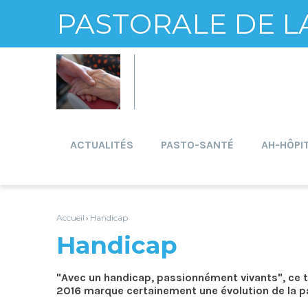
PASTORALE DE L
Aller
Outils
au
personnels
contenu.
|
Aller
à
la
navigation
ACTUALITÉS
PASTO-SANTÉ
AH-HÔPI
Accueil
Handicap
›
Handicap
"Avec un handicap, passionnément vivants", ce t
2016 marque certainement une évolution de la pa