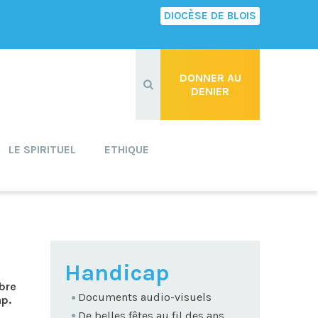
DIOCÈSE DE BLOIS
Recherche
avancée…
DONNER AU
DENIER
LE SPIRITUEL
ETHIQUE
NAVIGATION
Handicap
bre
Documents audio-visuels
ap.
De belles fêtes au fil des ans