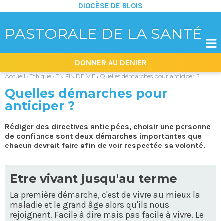
DIOCÈSE DE BLOIS
PASTORALE DE LA SANTÉ

Aller
Outils
DONNER AU DENIER
au
personnels
contenu.
|
Accueil
Ethique
EN FIN DE VIE
Quelles démarches pour anticiper ?
›
›
›
Aller
à
Quelles démarches pour
la
navigation
anticiper ?
Rédiger des directives anticipées, choisir une personne
de confiance sont deux démarches importantes que
chacun devrait faire afin de voir respectée sa volonté.
Etre vivant jusqu'au terme
La première démarche, c'est de vivre au mieux la
maladie et le grand âge alors qu'ils nous
rejoignent. Facile à dire mais pas facile à vivre. Le