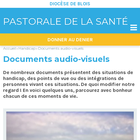
DIOCÈSE DE BLOIS
PASTORALE DE LA SANTÉ

Aller
Outils
DONNER AU DENIER
au
personnels
contenu.
|
Accueil
Handicap
Documents audio-visuels
›
›
Aller
à
Documents audio-visuels
la
navigation
De nombreux documents présentent des situations de
handicap, des points de vue ou des intégrations de
personnes vivant ces situations. De quoi modifier notre
regard ! En voici quelques uns, parcourez avec bonheur
chacun de ces moments de vie.