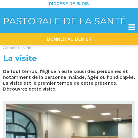
DIOCÈSE DE BLOIS
PASTORALE DE LA SANTÉ

Aller
Outils
DONNER AU DENIER
au
personnels
contenu.
|
Accueil
La visite
›
Aller
à
La visite
la
navigation
De tout temps, l'Église a eu le souci des personnes et
notamment de la personne malade, âgée ou handicapée.
La visite est le premier temps de cette présence.
Découvrez cette visite.