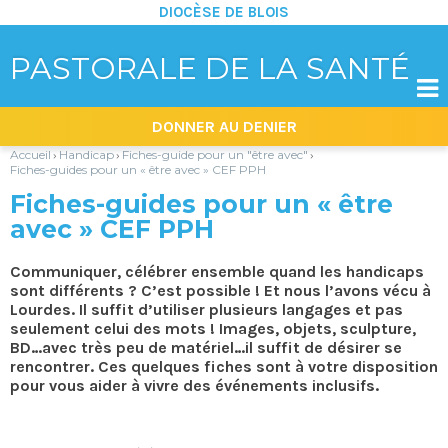
DIOCÈSE DE BLOIS
PASTORALE DE LA SANTÉ

Aller
Outils
DONNER AU DENIER
au
personnels
contenu.
|
Accueil
Handicap
Fiches-guide pour un "être avec"
›
›
›
Aller
Fiches-guides pour un « être avec » CEF PPH
à
la
Fiches-guides pour un « être
navigation
avec » CEF PPH
Communiquer, célébrer ensemble quand les handicaps
sont différents ? C’est possible ! Et nous l’avons vécu à
Lourdes. Il suffit d’utiliser plusieurs langages et pas
seulement celui des mots ! Images, objets, sculpture,
BD…avec très peu de matériel…il suffit de désirer se
rencontrer. Ces quelques fiches sont à votre disposition
pour vous aider à vivre des événements inclusifs.