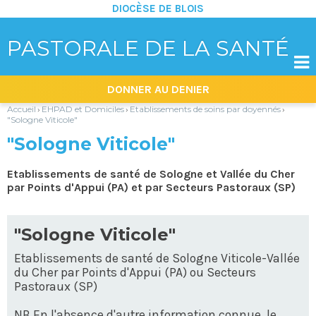
DIOCÈSE DE BLOIS
PASTORALE DE LA SANTÉ

Aller
Outils
DONNER AU DENIER
au
personnels
contenu.
|
Accueil
EHPAD et Domiciles
Etablissements de soins par doyennés
›
›
›
Aller
"Sologne Viticole"
à
la
"Sologne Viticole"
navigation
Etablissements de santé de Sologne et Vallée du Cher
par Points d'Appui (PA) et par Secteurs Pastoraux (SP)
"Sologne Viticole"
Etablissements de santé de Sologne Viticole-Vallée
du Cher par Points d'Appui (PA) ou Secteurs
Pastoraux (SP)
NB En l'absence d'autre information connue, le