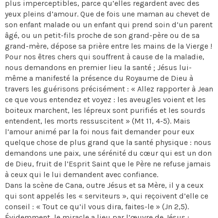
plus imperceptibles, parce qu’elles regardent avec des
yeux pleins d’amour. Que de fois une maman au chevet de
son enfant malade ou un enfant qui prend soin d’un parent
âgé, ou un petit-fils proche de son grand-père ou de sa
grand-mère, dépose sa prière entre les mains de la Vierge !
Pour nos êtres chers qui souffrent à cause de la maladie,
nous demandons en premier lieu la santé ; Jésus lui-
même a manifesté la présence du Royaume de Dieu à
travers les guérisons précisément : « Allez rapporter à Jean
ce que vous entendez et voyez : les aveugles voient et les
boiteux marchent, les lépreux sont purifiés et les sourds
entendent, les morts ressuscitent » (Mt 11, 4-5). Mais
l’amour animé par la foi nous fait demander pour eux
quelque chose de plus grand que la santé physique : nous
demandons une paix, une sérénité du cœur qui est un don
de Dieu, fruit de l’Esprit Saint que le Père ne refuse jamais
à ceux qui le lui demandent avec confiance.
Dans la scène de Cana, outre Jésus et sa Mère, il y a ceux
qui sont appelés les « serviteurs », qui reçoivent d’elle ce
conseil : « Tout ce qu’il vous dira, faites-le » (Jn 2,5).
Évidemment, le miracle a lieu par l’œuvre de Jésus ;