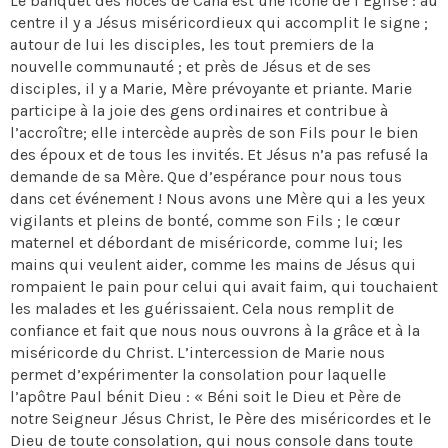
Le banquet des noces de Cana est une icône de l’Église : au
centre il y a Jésus miséricordieux qui accomplit le signe ;
autour de lui les disciples, les tout premiers de la
nouvelle communauté ; et près de Jésus et de ses
disciples, il y a Marie, Mère prévoyante et priante. Marie
participe à la joie des gens ordinaires et contribue à
l’accroître; elle intercède auprès de son Fils pour le bien
des époux et de tous les invités. Et Jésus n’a pas refusé la
demande de sa Mère. Que d’espérance pour nous tous
dans cet événement ! Nous avons une Mère qui a les yeux
vigilants et pleins de bonté, comme son Fils ; le cœur
maternel et débordant de miséricorde, comme lui; les
mains qui veulent aider, comme les mains de Jésus qui
rompaient le pain pour celui qui avait faim, qui touchaient
les malades et les guérissaient. Cela nous remplit de
confiance et fait que nous nous ouvrons à la grâce et à la
miséricorde du Christ. L’intercession de Marie nous
permet d’expérimenter la consolation pour laquelle
l’apôtre Paul bénit Dieu : « Béni soit le Dieu et Père de
notre Seigneur Jésus Christ, le Père des miséricordes et le
Dieu de toute consolation, qui nous console dans toute