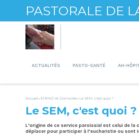
PASTORALE DE L
Aller
Outils
au
personnels
contenu.
|
Aller
à
la
navigation
ACTUALITÉS
PASTO-SANTÉ
AH-HÔPI
Accueil
EHPAD et Domiciles
Le SEM, c'est quoi ?
›
›
Le SEM, c'est quoi ?
L’origine de ce service paroissial est celui de 
déplacer pour participer à l’eucharistie ou sont 