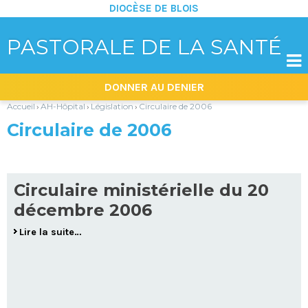
DIOCÈSE DE BLOIS
PASTORALE DE LA SANTÉ

Aller
Outils
DONNER AU DENIER
au
personnels
contenu.
|
Accueil
AH-Hôpital
Législation
Circulaire de 2006
›
›
›
Aller
à
Circulaire de 2006
la
navigation
Circulaire ministérielle du 20
décembre 2006
Lire la suite…