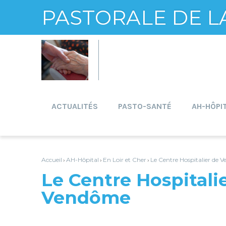
PASTORALE DE L
Aller
Outils
au
personnels
contenu.
|
Aller
à
la
navigation
ACTUALITÉS
PASTO-SANTÉ
AH-HÔPI
Accueil
AH-Hôpital
En Loir et Cher
Le Centre Hospitalier de 
›
›
›
Le Centre Hospitali
Vendôme