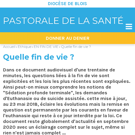
DIOCÈSE DE BLOIS
PASTORALE DE LA SANTÉ

Aller
Outils
DONNER AU DENIER
au
personnels
contenu.
|
Accueil
Ethique
EN FIN DE VIE
Quelle fin de vie ?
›
›
›
Aller
à
Quelle fin de vie ?
la
navigation
Dans ce document audiovisuel d'une trentaine de
minutes, les questions liées à la fin de vie sont
explicitées et les lois les plus récentes sont expliquées.
Ainsi peut-on mieux comprendre les notions de
"Sédation profonde terminale", les demandes
d'Euthanasie ou de suicide assistée. cette mise à jour,
au 23 mai 2018, éclaire les évolutions mais la remise en
question est permanente par les courants en faveur de
l'euthanasie qui reste à ce jour interdite par la loi. Ce
document reste globalement d'actualité en septembre
2020 avec un éclairage complet sur le sujet, même si
rien n'est jamais complet ...