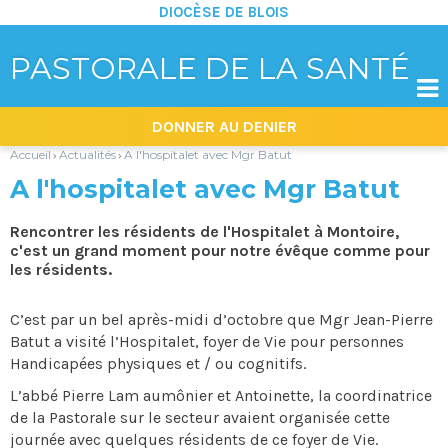
DIOCÈSE DE BLOIS
PASTORALE DE LA SANTÉ

Aller
Outils
DONNER AU DENIER
au
personnels
contenu.
|
Accueil
Actualités
A l'hospitalet avec Mgr Batut
›
›
Aller
à
A l'hospitalet avec Mgr Batut
la
navigation
Rencontrer les résidents de l'Hospitalet à Montoire,
c'est un grand moment pour notre évêque comme pour
les résidents.
C’est par un bel après-midi d’octobre que Mgr Jean-Pierre
Batut a visité l’Hospitalet, foyer de Vie pour personnes
Handicapées physiques et / ou cognitifs.
L’abbé Pierre Lam aumônier et Antoinette, la coordinatrice
de la Pastorale sur le secteur avaient organisée cette
journée avec quelques résidents de ce foyer de Vie.