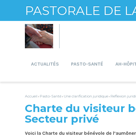
PASTORALE DE L
Aller
Outils
au
personnels
contenu.
|
Aller
à
la
navigation
ACTUALITÉS
PASTO-SANTÉ
AH-HÔPI
Accueil
Pasto-Santé
Une clarification juridique
Reflexion jurid
›
›
›
Charte du visiteur 
Secteur privé
Voici la Charte du visiteur bénévole de l’aumôner