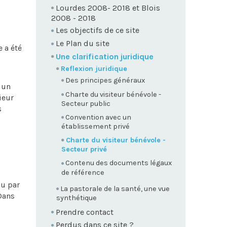
Lourdes 2008- 2018 et Blois
2008 - 2018
Les objectifs de ce site
Le Plan du site
e a été
Une clarification juridique
Reflexion juridique
Des principes généraux
 un
Charte du visiteur bénévole -
ieur
Secteur public
s
Convention avec un
établissement privé
Charte du visiteur bénévole -
Secteur privé
Contenu des documents légaux
de référence
ou par
La pastorale de la santé, une vue
 Dans
synthétique
Prendre contact
Perdus dans ce site ?