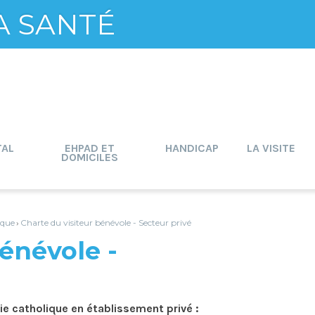
A SANTÉ
TAL
EHPAD ET
HANDICAP
LA VISITE
DOMICILES
ique
Charte du visiteur bénévole - Secteur privé
›
bénévole -
ie catholique en établissement privé :