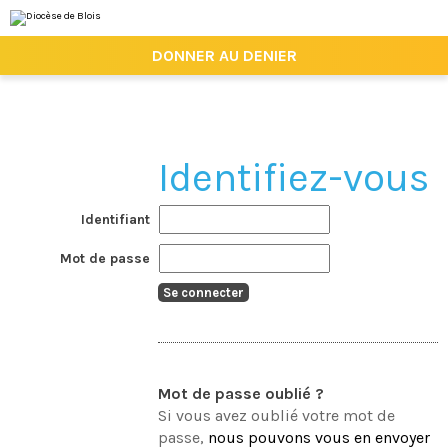
Aller
Outils
au
personnels
contenu.
|

DONNER AU DENIER
Aller
à
la
navigation
Identifiant
Mot de passe
Mot de passe oublié ?
Si vous avez oublié votre mot de
passe,
nous pouvons vous en envoyer