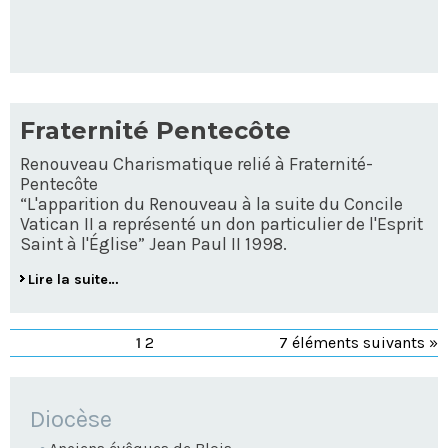
Fraternité Pentecôte
Renouveau Charismatique relié à Fraternité-
Pentecôte
“L'apparition du Renouveau à la suite du Concile
Vatican II a représenté un don particulier de l'Esprit
Saint à l'Église” Jean Paul II 1998.
Lire la suite…
1
2
7 éléments suivants »
NAVIGATION
Diocèse