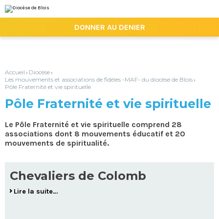
Aller
Outils
au
personnels
contenu.
|

DONNER AU DENIER
Aller
à
la
navigation
Accueil
Diocèse
›
›
Les mouvements et associations de fidèles -MAF- du diocèse de Blois
›
Pôle Fraternité et vie spirituelle
Pôle Fraternité et vie spirituelle
Le Pôle Fraternité et vie spirituelle comprend 28
associations dont 8 mouvements éducatif et 20
mouvements de spiritualité.
Chevaliers de Colomb
Lire la suite…