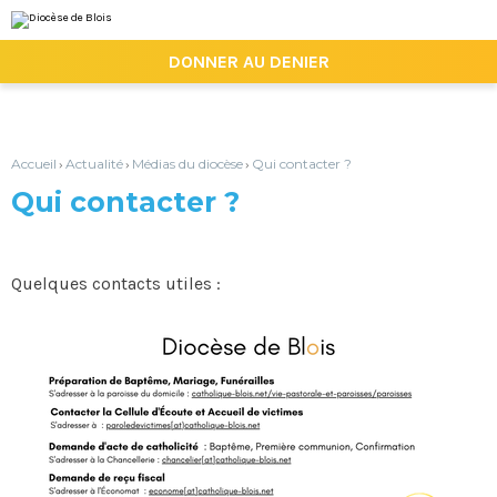
Aller
Outils
au
personnels
contenu.
|

DONNER AU DENIER
Aller
à
la
navigation
Accueil
Actualité
Médias du diocèse
Qui contacter ?
›
›
›
Qui contacter ?
Quelques contacts utiles :