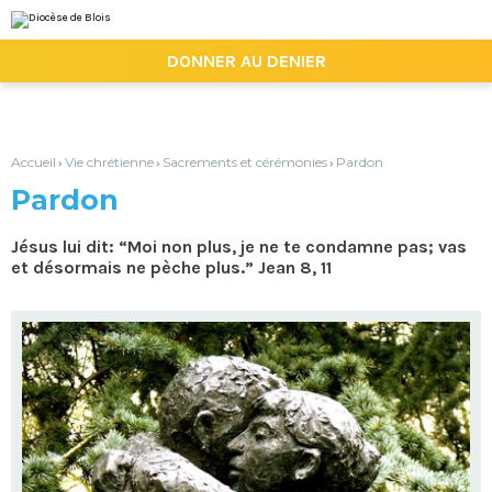
Aller
Outils
au
personnels
contenu.
|

DONNER AU DENIER
Aller
à
la
navigation
Accueil
Vie chrétienne
Sacrements et cérémonies
Pardon
›
›
›
Pardon
Jésus lui dit: “Moi non plus, je ne te condamne pas; vas
et désormais ne pèche plus.” Jean 8, 11