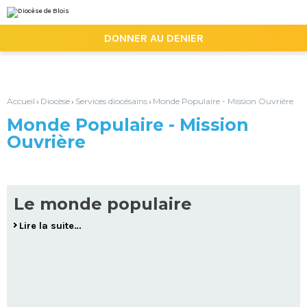
Aller
Outils
au
personnels
contenu.
|

DONNER AU DENIER
Aller
à
la
navigation
Accueil
Diocèse
Services diocésains
Monde Populaire - Mission Ouvrière
›
›
›
Monde Populaire - Mission
Ouvrière
Le monde populaire
Lire la suite…